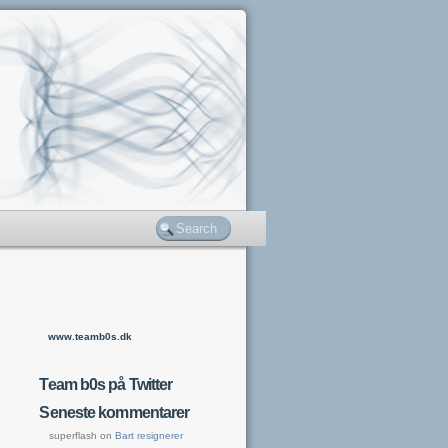
www.teamb0s.dk
Team b0s på Twitter
Seneste kommentarer
superflash
on
Bart resignerer