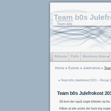
Team b0s Julefr
Team b0s
Albums
Polls
Members Area
Home
»
Events
»
Julefrokost
»
Team
«
Team b0s Julefrokost 2011 – Recap 
Team b0s Julefrokost 20
Så kom der også nogle billeder op fra 
Håber at alle andre der bare tog nogle e