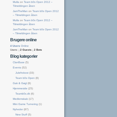
Mulla
on
Team b0s Open 2012 –
Tilmeldingen åben
JamTheMan
on
Team b0s Open 2012
– Tilmeldingen åben
Mulla
on
Team b0s Open 2012 –
Tilmeldingen åben
JamTheMan
on
Team b0s Open 2012
– Tilmeldingen åben
Brugere online
4 Users
Online
Users:
; 2 Guests ; 2 Bots
Blog kategorier
ClanBase
(5)
Events
(52)
Julefrokost
(33)
Team b0s Open
(8)
Gak & Gøgl
(8)
Hjemmeside
(25)
Teamb0s.dk
(6)
Medlemskab
(17)
Mini Game Turnering
(1)
Nyheder
(87)
New Stuff
(5)