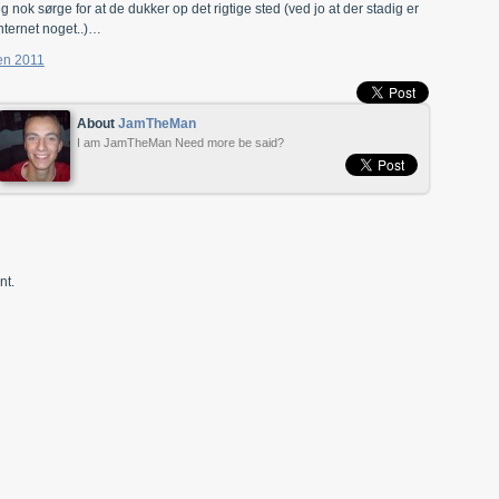
 nok sørge for at de dukker op det rigtige sted (ved jo at der stadig er
nternet noget..)…
ten 2011
About
JamTheMan
I am JamTheMan Need more be said?
nt.